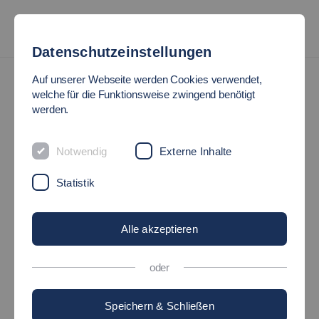
Datenschutzeinstellungen
Forschungsbereiche
Auf unserer Webseite werden Cookies verwendet,
INEM - Institut für Nachhaltige Energietechnik und Mobilität
welche für die Funktionsweise zwingend benötigt
werden.
INEM
Notwendig
Externe Inhalte
Institut für nachhaltige Energietechnik und
Mobilität
Statistik
Alle akzeptieren
oder
Speichern & Schließen