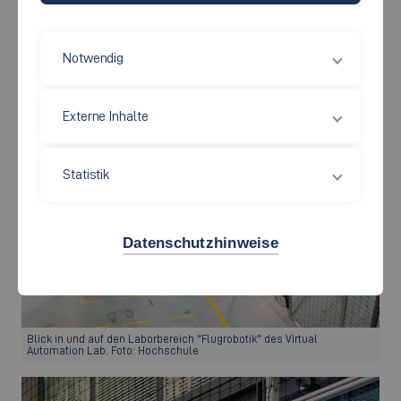
29.01.2025
HochschuleInside - Studium - Maschinen und
Notwendig
Systeme
Externe Inhalte
Statistik
Datenschutzhinweise
Blick in und auf den Laborbereich "Flugrobotik" des Virtual
Automation Lab. Foto: Hochschule