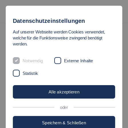
Datenschutzeinstellungen
News
Auf unserer Webseite werden Cookies verwendet,
welche für die Funktionsweise zwingend benötigt
werden.
#HOCHSCHULE_INSIDE:
BLICK IN DEN
Notwendig
Externe Inhalte
Statistik
LABORBEREICH
FLUGROBOTIK DES
Alle akzeptieren
VIRTUAL AUTOMATION
oder
LAB (VAL)
Speichern & Schließen