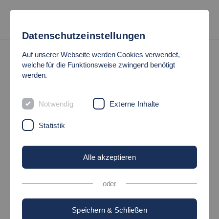
Datenschutzeinstellungen
News
Auf unserer Webseite werden Cookies verwendet,
welche für die Funktionsweise zwingend benötigt
werden.
#HOCHSCHULE_INSIDE:
LABOR GESTALTUNG
Notwendig
Externe Inhalte
Statistik
04.05.2021
HochschuleInside
Alle akzeptieren
oder
Speichern & Schließen