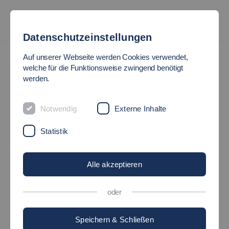
Datenschutzeinstellungen
Smart Factory Grids | DFG Forschungsimpuls
Aktuelles
Auf unserer Webseite werden Cookies verwendet,
welche für die Funktionsweise zwingend benötigt
werden.
Aktuelles im Projekt
Hier finden sich Veröffentlichungen,
Notwendig
Externe Inhalte
Pressemitteilungen und Veranstaltungen rund
Statistik
um den DFG Forschungsimpuls "Smart Factory
Grids"
Alle akzeptieren
Veröffentlichung
oder
Speichern & Schließen
News