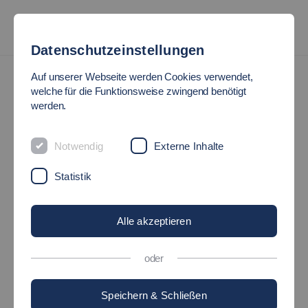
Datenschutzeinstellungen
Projekt HE-Personal
Partner
Auf unserer Webseite werden Cookies verwendet,
welche für die Funktionsweise zwingend benötigt
PARTNER
werden.
Notwendig
Externe Inhalte
Partneruniversitäten
Statistik
EBERHARD-KARLS-UNIVERSITÄT TÜBINGEN
Alle akzeptieren
oder
Speichern & Schließen