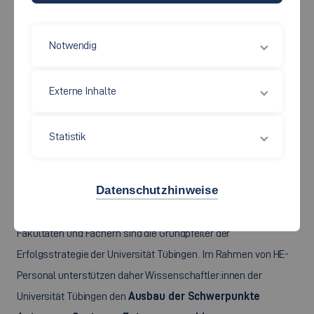
Quelle: Eberhard Karls Universität Tübingen
Die Eberhard-Karls-Universität Tübingen
gehört mit ihrer
Notwendig
mehr als 500-jährigen Geschichte
zu den ältesten
Universitäten Europas.
Durch exzellente Forschung und
Externe Inhalte
Lehre trägt die Universität Tübingen heute dazu bei,
Lösungen
für die Zukunftsherausforderungen einer globalisierten
Statistik
Gesellschaft zu finden.
Dazu pflegt die Universität den
Austausch mit anderen Hochschulen ebenso wie mit
Datenschutzhinweise
außeruniversitären Forschungseinrichtungen weltweit.
Vernetzung und die interdisziplinäre Zusammenarbeit von
Fakultäten und Fächern sind die Grundpfeiler der
Erfolgsstrategie der Universität Tübingen. Im Rahmen von HE-
Personal unterstützen daher Wissenschaftler:innen der
Universität Tübingen den
Ausbau der Schwerpunkte