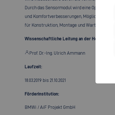
Durch das Sensormodul wird eine Optimierung
und Komfortverbesserungen, Möglichkeiten fü
für Konstruktion, Montage und Wartung erfol
Wissenschaftliche Leitung an der Hochschule
Prof. Dr.-Ing. Ulrich Ammann
Laufzeit:
18.03.2019 bis 21.10.2021
Förderinstitution:
BMWi / AiF Projekt GmbH