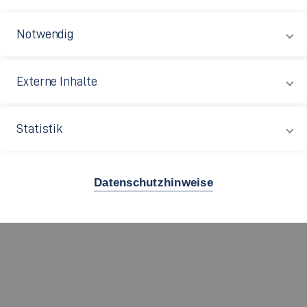
 der Leistungselektronik hinsichtlich Wirkungsgrad der 
Notwendig
r die Betriebs- und Funktionale Sicherheit oder auch i
gen können.
Externe Inhalte
:
Statistik
Datenschutzhinweise