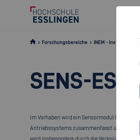
Forschungsbereiche
INEM - Institut für 
SENS-ES
Im Vorhaben wird ein Sensormodul für den Se
Antriebssystems zusammenfasst und dabei auc
wird insbesondere durch die Verknüpfung vers