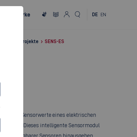
Netzwerke
DE
EN
rschungsprojekte
SENS-ES
malig die Sensorwerte eines elektrischen
mittelt. Dieses intelligente Sensormodul
rzeit verfügbarer Sensoren hinausgehen.