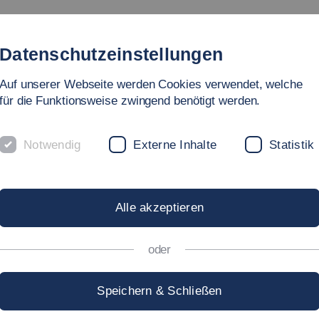
Studium
Hochschule
Forschung
Internationales
Datenschutzeinstellungen
Auf unserer Webseite werden Cookies verwendet, welche
Nachhaltige Energietechnik und Mobilität
Abgeschlossene Fo
für die Funktionsweise zwingend benötigt werden.
Notwendig
Externe Inhalte
Statistik
Alle akzeptieren
oder
rieneinsatz im Automobilbereich entwickelt, welches erst
Speichern & Schließen
h heute typischerweise noch nicht erfasste Parameter er
chiedener Messfunktionen klar über die Funktionalität de