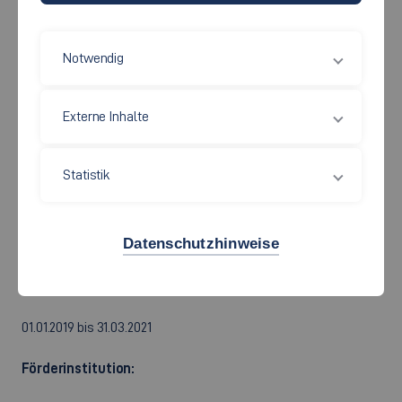
finden. Im Rahmen dieses Projekts sollen solche "Multiphasen-
Antriebe" speziell für die Anwendung in der Elektromobilität auf
Notwendig
ihre Eignung hin untersucht, ausgewählt und ertüchtigt werden,
da bei elektrischen Fahrzeugantrieben einige Anforderungen
Externe Inhalte
berücksichtigt werden müssen, die bislang in der Literatur nicht
ausreichend beschrieben sind.
Statistik
Wissenschaftliche Leitung an der Hochschule:
Datenschutzhinweise
Prof. Dr.-Ing. Ulrich Ammann
Laufzeit:
01.01.2019 bis 31.03.2021
Förderinstitution: