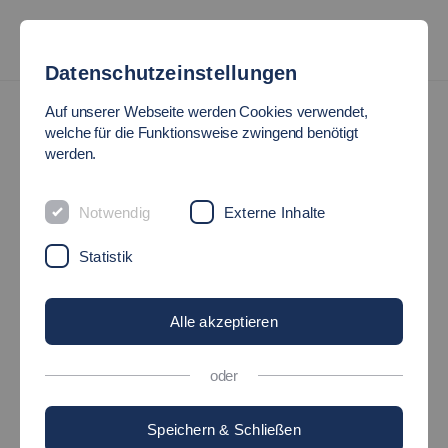
Datenschutzeinstellungen
Praxis, Beruf & Karriere
Berufsorientierung
Auf unserer Webseite werden Cookies verwendet,
welche für die Funktionsweise zwingend benötigt
BERUFSORIENTIERUNG
werden.
Notwendig
Externe Inhalte
Ziele und Ihr persönliches Profil
Statistik
Arbeitsbereich und Berufsfeld
Alle akzeptieren
oder
Berufseinstieg oder Masterstudium
Speichern & Schließen