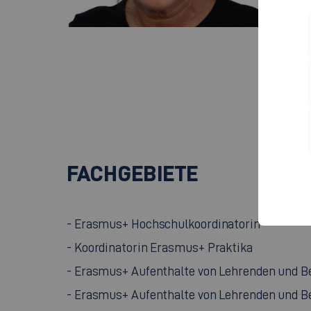
Cam
Rau
Kan
737
+
FACHGEBIETE
- Erasmus+ Hochschulkoordinatorin
- Koordinatorin Erasmus+ Praktika
- Erasmus+ Aufenthalte von Lehrenden und Be
- Erasmus+ Aufenthalte von Lehrenden und B