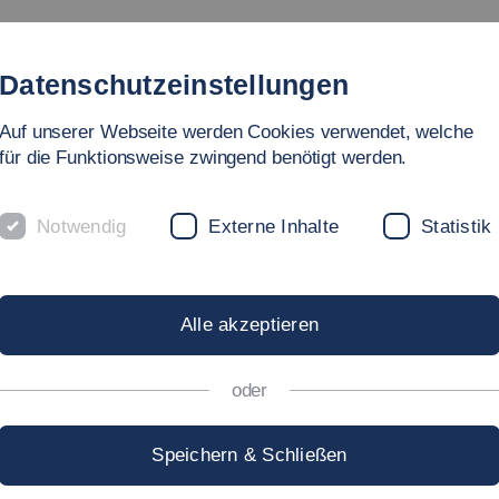
Studium
Hochschule
Forschung
Internati
Datenschutzeinstellungen
Auf unserer Webseite werden Cookies verwendet, welche
für die Funktionsweise zwingend benötigt werden.
Notwendig
Externe Inhalte
Statistik
nternational Centre and Graduat
IANA BUDDE
Alle akzeptieren
oder
iana.Budde[at]hs-esslingen.de
Speichern & Schließen
chrift