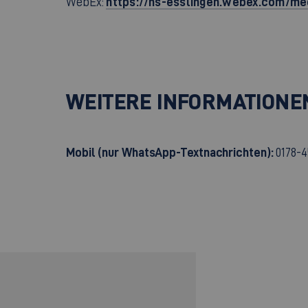
https://hs-esslingen.webex.com/me
WebEx:
WEITERE INFORMATIONE
Mobil (nur WhatsApp-Textnachrichten):
0178-4