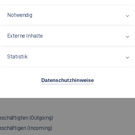
pus Esslingen Stadtmitte
Notwendig
m: S 17.010
alstraße 33
Externe Inhalte
28 Esslingen
Statistik
49 711 397-3079
Datenschutzhinweise
schäftigten (Outgoing)
eschäftigen (Incoming)