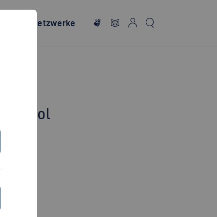
onales
Netzwerke
e School