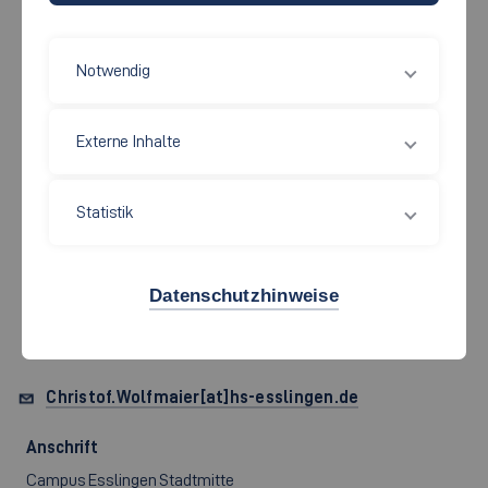
Notwendig
Rektorat
Externe Inhalte
PROF.
CHRISTOF
Statistik
WOLFMAIER
Datenschutzhinweise
Rektor
Christof.Wolfmaier[at]hs-esslingen.de
Anschrift
Campus Esslingen Stadtmitte