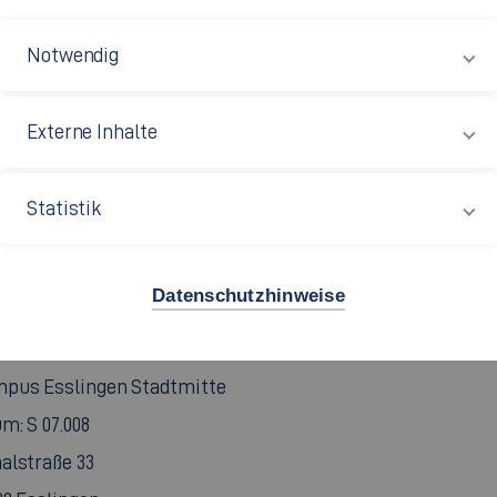
driana.Fernandes-de-Oliveira[at]hs-esslingen.de
Notwendig
chrift
pus Esslingen Flandernstraße
Externe Inhalte
m: F 01.102
ndernstraße 101
Statistik
32 Esslingen
49 711 397-4551
Datenschutzhinweise
chrift
pus Esslingen Stadtmitte
m: S 07.008
alstraße 33