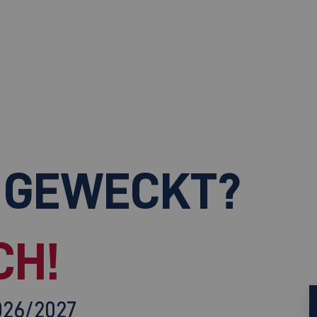
 GEWECKT?
CH!
026/2027