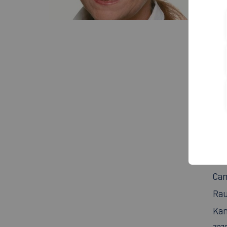
A
Ans
Cam
Rau
Fla
737
+
Ans
Cam
Rau
Kan