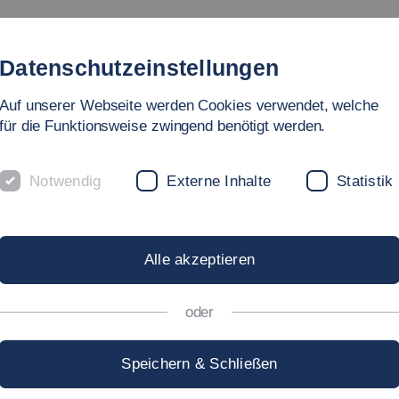
Studium
Hochschule
Forschung
Internati
Datenschutzeinstellungen
Auf unserer Webseite werden Cookies verwendet, welche
für die Funktionsweise zwingend benötigt werden.
Notwendig
Externe Inhalte
Statistik
echenzentrum
IPL.-SOZ. ARB. (FH)
A
Alle akzeptieren
ERNANDES DE OLIVEI
oder
Speichern & Schließen