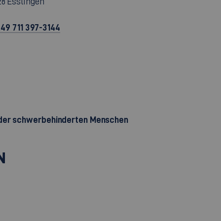
28 Esslingen
49 711 397-3144
n der schwerbehinderten Menschen
N