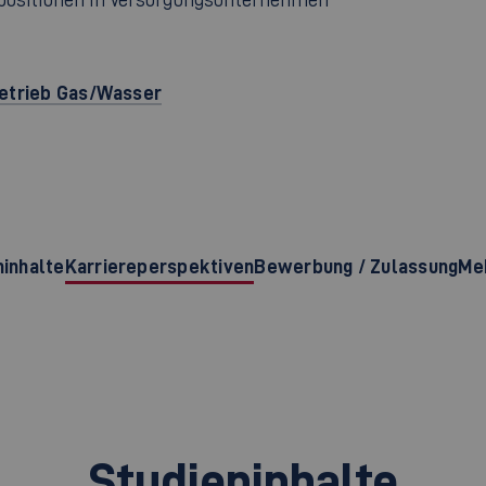
betrieb Gas/Wasser
ninhalte
Karriereperspektiven
Bewerbung / Zulassung
Meh
Studieninhalte