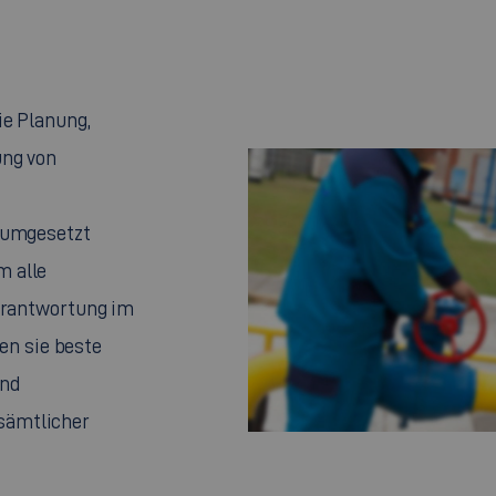
ie Planung,
ung von
n umgesetzt
m alle
Verantwortung im
n sie beste
und
sämtlicher