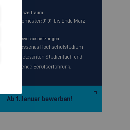
Bewerbungszeitraum
Sommersemester: 01.01. bis Ende März
Zulassungsvoraussetzungen
Abgeschlossenes Hochschulstudium
in einem relevanten Studienfach und
anschließende Berufserfahrung.
Ab 1. Januar bewerben!