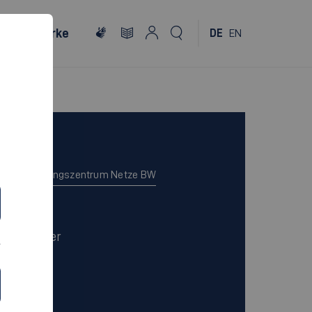
Netzwerke
DE
EN
Campus
Weiterbildungszentrum Netze BW
Dauer
4 Semester
Sprache
Deutsch