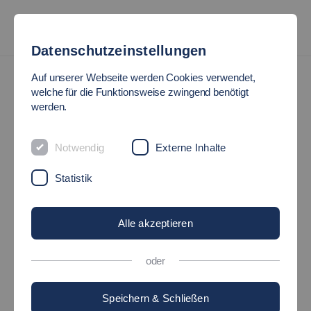
Datenschutzeinstellungen
International
Sprachenzentrum
Deutschkurse
Auf unserer Webseite werden Cookies verwendet,
welche für die Funktionsweise zwingend benötigt
DEUTSCH ALS
werden.
FREMDSPRACHE
Notwendig
Externe Inhalte
Kostenlose Deutschkurse für Studierende und
Statistik
Mitarbeitende der Hochschule
Alle akzeptieren
oder
Speichern & Schließen