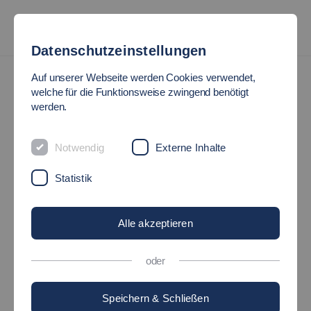
Datenschutzeinstellungen
Verwaltung
Abteilung Personalmanagement
Auf unserer Webseite werden Cookies verwendet,
welche für die Funktionsweise zwingend benötigt
ABTEILUNG
werden.
PERSONALMANAGEMENT
Notwendig
Externe Inhalte
Die Abteilung Personalmanagement stellt
Statistik
sich vor
Alle akzeptieren
Leitung
oder
Service
Speichern & Schließen