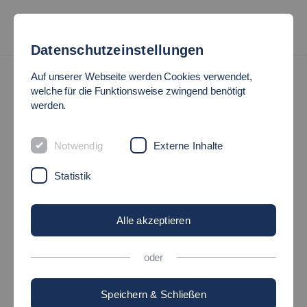
Datenschutzeinstellungen
Termine
Auf unserer Webseite werden Cookies verwendet,
welche für die Funktionsweise zwingend benötigt
werden.
EXKURSIONEN
Notwendig
Externe Inhalte
02.11.2026
-
04.11.2026
(ganztägig)
Statistik
Veranstalter: Hochschule Esslingen
Alle akzeptieren
Zurück
oder
Speichern & Schließen