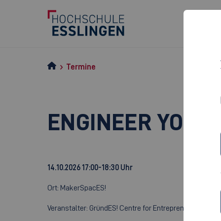
Termine
ENGINEER YOUR
14.10.2026
17:00-18:30 Uhr
Ort: MakerSpacES!
Veranstalter: GründES! Centre for Entrepreneurship