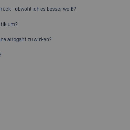
ück – obwohl ich es besser weiß?
itik um?
hne arrogant zu wirken?
?