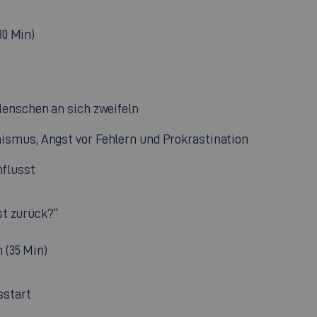
30 Min)
enschen an sich zweifeln
smus, Angst vor Fehlern und Prokrastination
flusst
st zurück?“
 (35 Min)
sstart