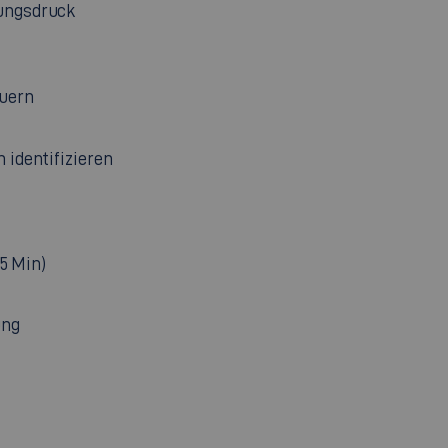
tungsdruck
euern
 identifizieren
35 Min)
ung