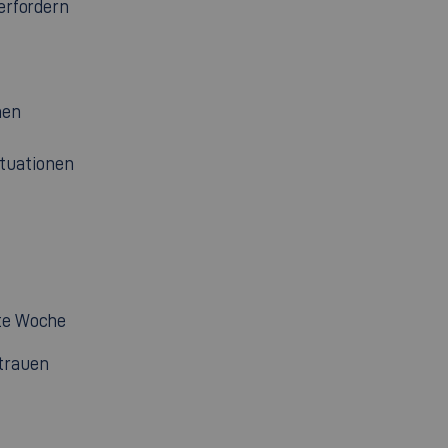
erfordern
nen
ituationen
ste Woche
trauen