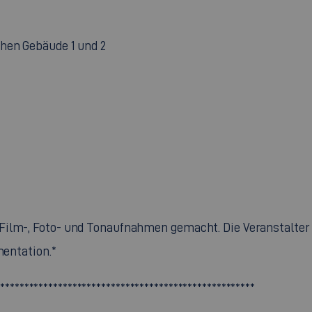
hen Gebäude 1 und 2
 Film-, Foto- und Tonaufnahmen gemacht. Die Veranstalte
mentation.*
******************************************************