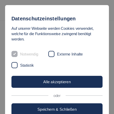
Datenschutzeinstellungen
News
Auf unserer Webseite werden Cookies verwendet,
welche für die Funktionsweise zwingend benötigt
werden.
ZUKÜNFTIG MIT DEM
„ROBOTAXI“ VON A NACH
Notwendig
Externe Inhalte
Statistik
B FAHREN
Alle akzeptieren
07.10.2020
Forschung - Hochschule - HochschuleInside -
Mobilität und Technik
Erstellt von Anna Ioannidis
oder
Speichern & Schließen