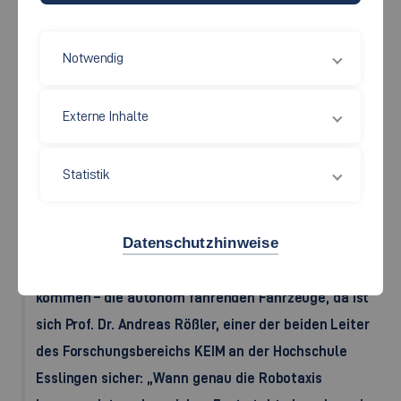
Notwendig
Externe Inhalte
Statistik
So könnte die fahrerlose Zukunft einmal aussehen (Symbolfoto).
Foto: AdobeStock
Datenschutzhinweise
Noch klingt es nach Zukunftsmusik, aber sie werden
kommen – die autonom fahrenden Fahrzeuge, da ist
sich Prof. Dr. Andreas Rößler, einer der beiden Leiter
des Forschungsbereichs KEIM an der Hochschule
Esslingen sicher: „Wann genau die Robotaxis