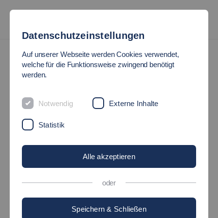
Datenschutzeinstellungen
News
Auf unserer Webseite werden Cookies verwendet,
welche für die Funktionsweise zwingend benötigt
werden.
HOCHSCHULTAG
"NACHHALTIGKEIT IM
Notwendig
Externe Inhalte
Statistik
VERTRIEB UND
MARKETING"
Alle akzeptieren
oder
24.01.2020
Hochschule - Studium - Fakultäten
Speichern & Schließen