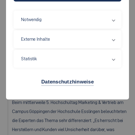
Notwendig
Externe Inhalte
Statistik
Datenschutzhinweise
Die Referenten beim Hochschultag in Göppingen (v.l.): Prof. Dr. Rainer
Elste, Gernot Imgart, Marion Buck, Volker Zöller.
Beim mittlerweile 5. Hochschultag Marketing & Vertrieb am
Campus Göppingen der Hochschule Esslingen beleuchteten
die Experten das Thema sehr differenziert. „Es herrscht bei
Herstellern und Kunden viel Unsicherheit darüber, was