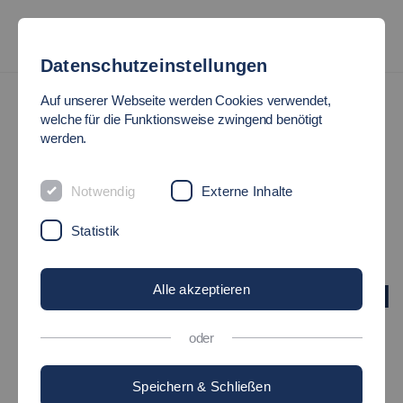
Datenschutzeinstellungen
News
Auf unserer Webseite werden Cookies verwendet,
welche für die Funktionsweise zwingend benötigt
werden.
#HOCHSCHULE_INSIDE:
INSTITUT FÜR
Notwendig
Externe Inhalte
Statistik
GESUNDHEITS- UND
PFLEGEWISSENSCHAFTEN
Alle akzeptieren
oder
16.06.2021
HochschuleInside
Speichern & Schließen