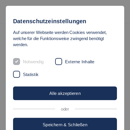
Datenschutzeinstellungen
News
Auf unserer Webseite werden Cookies verwendet,
welche für die Funktionsweise zwingend benötigt
werden.
INDUKTIVES LADEN IM
LABOR FÜR
Notwendig
Externe Inhalte
Statistik
ELEKTROTECHNIK
Alle akzeptieren
24.06.2020
Hochschule - HochschuleInside - Studium -
Fakultäten
oder
Speichern & Schließen