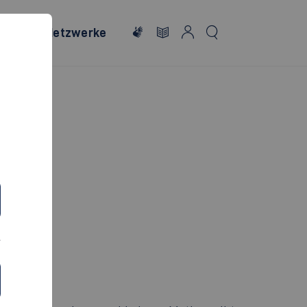
onales
Netzwerke
E
E!