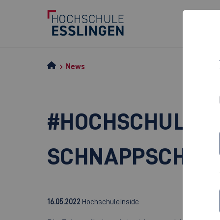
News
#HOCHSCHULE_I
SCHNAPPSCHUSS
16.05.2022
HochschuleInside