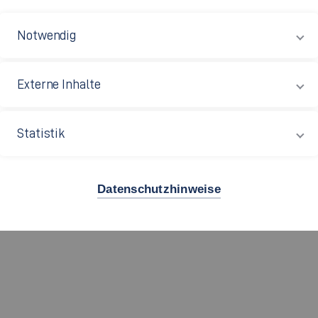
hermaßen. Ob Urlaubsfoto, Detailaufnahme oder Produktfoto
an das perfekte Foto.
Notwendig
Externe Inhalte
Statistik
 Semester
Workshops
an, bei denen jeder (
Hobby
) Fotograf 
 Arbeitskreis im Sommersemester 2010 und beschäftigt si
Datenschutzhinweise