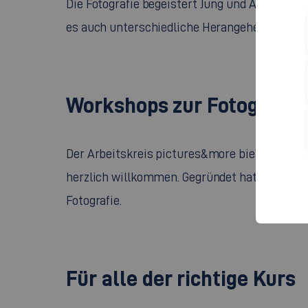
Die Fotografie begeistert Jung und Alt gleic
es auch unterschiedliche Herangehensweisen 
Workshops
zur Fotografie
Der Arbeitskreis
pictures&more
bietet jedes
herzlich willkommen. Gegründet hat sich der
Fotografie.
Für alle der richtige Kurs