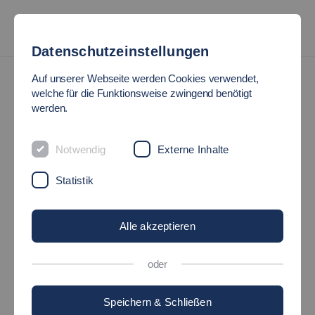
Datenschutzeinstellungen
News
Auf unserer Webseite werden Cookies verwendet,
welche für die Funktionsweise zwingend benötigt
werden.
#HOCHSCHULE_INSIDE:
LABOR FÜR
Notwendig
Externe Inhalte
Statistik
KUNSTSTOFFTECHNIK
Alle akzeptieren
27.04.2022
HochschuleInside - Maschinen und Systeme
oder
Speichern & Schließen