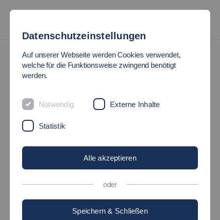
Datenschutzeinstellungen
News
Auf unserer Webseite werden Cookies verwendet,
welche für die Funktionsweise zwingend benötigt
werden.
#HOCHSCHULE_INSIDE:
100 JAHRE
Notwendig
Externe Inhalte
Statistik
KANDELMARSCH!
Alle akzeptieren
14.06.2022
HochschuleInside
oder
Speichern & Schließen