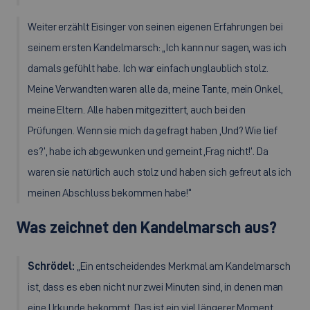
Weiter erzählt Eisinger von seinen eigenen Erfahrungen bei
seinem ersten Kandelmarsch: „Ich kann nur sagen, was ich
damals gefühlt habe. Ich war einfach unglaublich stolz.
Meine Verwandten waren alle da, meine Tante, mein Onkel,
meine Eltern. Alle haben mitgezittert, auch bei den
Prüfungen. Wenn sie mich da gefragt haben ‚Und? Wie lief
es?‘, habe ich abgewunken und gemeint ‚Frag nicht!‘. Da
waren sie natürlich auch stolz und haben sich gefreut als ich
meinen Abschluss bekommen habe!“
Was zeichnet den Kandelmarsch aus?
Schrödel:
„Ein entscheidendes Merkmal am Kandelmarsch
ist, dass es eben nicht nur zwei Minuten sind, in denen man
eine Urkunde bekommt. Das ist ein viel längerer Moment.