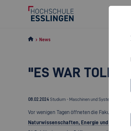
News
"ES WAR TOLL U
08.02.2024
Studium - Maschinen und Systeme
Ma
Vor wenigen Tagen öffneten die Fakultäten
Naturwissenschaften, Energie und Gebäude