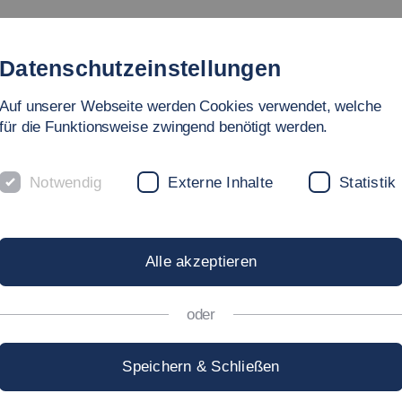
Studium
Hochschule
Forschung
Internati
Datenschutzeinstellungen
Auf unserer Webseite werden Cookies verwendet, welche
für die Funktionsweise zwingend benötigt werden.
Notwendig
Externe Inhalte
Statistik
ND HAT SPASS GEMACH
Alle akzeptieren
oder
schinen und Systeme
Angewandte
und
Speichern & Schließen
technik
an der Hochschule Esslingen ihre Türe für