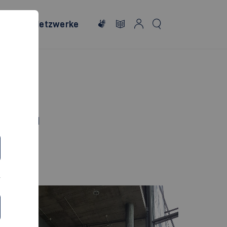
onales
Netzwerke
T!"