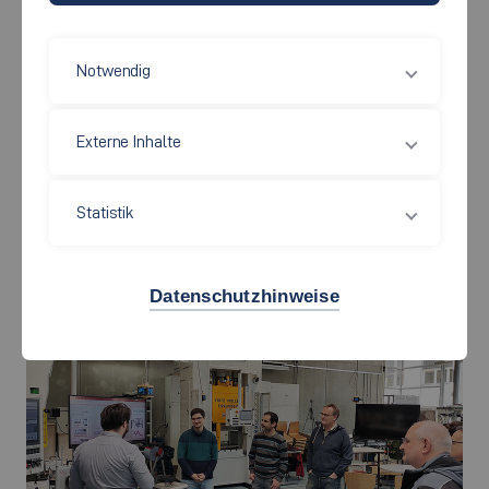
Notwendig
Externe Inhalte
©
Statistik
Die Bereitstellung des Digitalen Zwillings einer Umformpresse wird
von Christopher Polak (Wissenschaftlicher Mitarbeiter am Virtual
Automation Lab) auf verschiedenen Mixed Reality-Endgeräten (hier
einer Microsoft HoloLens 2) gezeigt.
Datenschutzhinweise