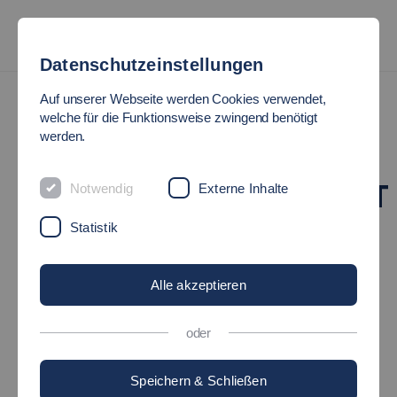
Datenschutzeinstellungen
News
Auf unserer Webseite werden Cookies verwendet,
welche für die Funktionsweise zwingend benötigt
werden.
ARBEITSKREIS XR-
TECHNOLOGIEWERKSTATT
Notwendig
Externe Inhalte
Statistik
AN DER HOCHSCHULE
ESSLINGEN
Alle akzeptieren
oder
19.04.2023
Hochschule - Maschinen und Systeme
Speichern & Schließen