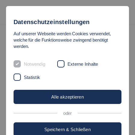
Datenschutzeinstellungen
Forschungsbereiche
Auf unserer Webseite werden Cookies verwendet,
IAK – Institut für Angewandte Kunststofftechnik
welche für die Funktionsweise zwingend benötigt
Einrichtungen
werden.
Einrichtung
Notwendig
Externe Inhalte
Übersicht der verfügbaren Maschinen, Anlagen
Statistik
und Messgeräten
Alle akzeptieren
oder
Speichern & Schließen