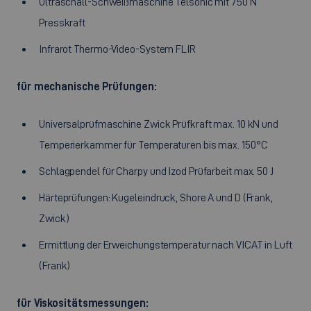
Ultraschall-Schweißmaschine Telsonic mit 750 N
Presskraft
Infrarot Thermo-Video-System FLIR
für mechanische Prüfungen:
Universalprüfmaschine Zwick Prüfkraft max. 10 kN und
Temperierkammer für Temperaturen bis max. 150°C
Schlagpendel für Charpy und Izod Prüfarbeit max. 50 J
Härteprüfungen: Kugeleindruck, Shore A und D (Frank,
Zwick)
Ermittlung der Erweichungstemperatur nach VICAT in Luft
(Frank)
für Viskositätsmessungen: