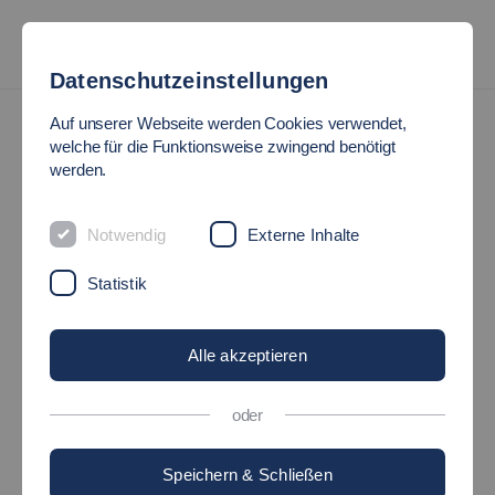
Datenschutzeinstellungen
Termine
Auf unserer Webseite werden Cookies verwendet,
welche für die Funktionsweise zwingend benötigt
werden.
PRÜFUNGSZEITRAUM
DER FAKULTÄT SABP
Notwendig
Externe Inhalte
Statistik
DIESER TERMIN IST BEREITS BEENDET
Alle akzeptieren
06.07.2026
-
24.07.2026
(ganztägig)
Veranstalter: Studierendenservice/Prüfungsamt
oder
Speichern & Schließen
Zurück