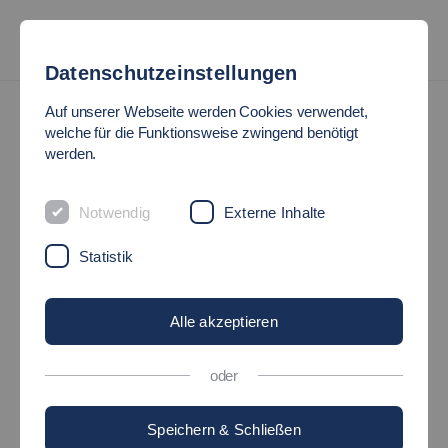
Datenschutzeinstellungen
News
Auf unserer Webseite werden Cookies verwendet,
welche für die Funktionsweise zwingend benötigt
werden.
#HOCHSCHULE_INSIDE:
KUNST AM BAU
Notwendig
Externe Inhalte
Statistik
06.03.2024
Hochschule - HochschuleInside
Alle akzeptieren
oder
Speichern & Schließen