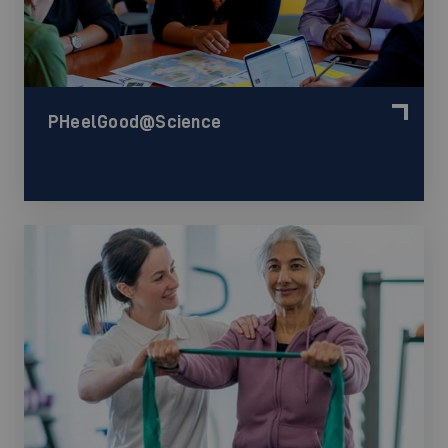
PHeelGood@Science
©