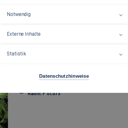
Notwendig
Externe Inhalte
Prof. Dr. phil.
Verena Ketter
Statistik
Verena.Ketter[at]hs-esslingen.de
Datenschutzhinweise
+49 711 397-4500
Raum: F 01.073