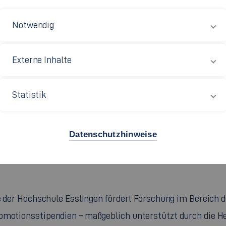
Notwendig
ene Promotionskollegs eingerichtet, in denen die dort
it haben, in Kooperation mit einer Universität an einem
Externe Inhalte
men.
Statistik
Datenschutzhinweise
ldung
ge der Hochschule Esslingen fördert Forschung im Bereich d
romotionsstipendien – maßgeblich unterstützt durch die H