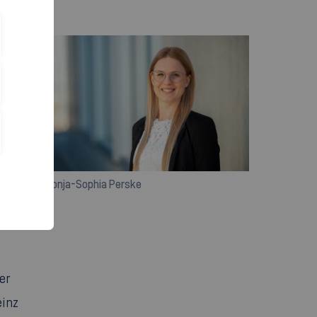
Ronja-Sophia Perske
er
einz