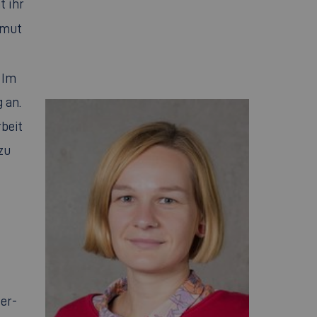
t ihr
rmut
 Im
 an.
beit
zu
ter-