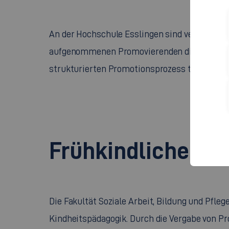
​​​​​An der Hochschule Esslingen sind verschied
aufgenommenen Promovierenden die Möglichke
strukturierten Promotionsprozess teilzuneh
Frühkindliche Bi
Die Fakultät Soziale Arbeit, Bildung und Pfle
Kindheitspädagogik. Durch die Vergabe von P