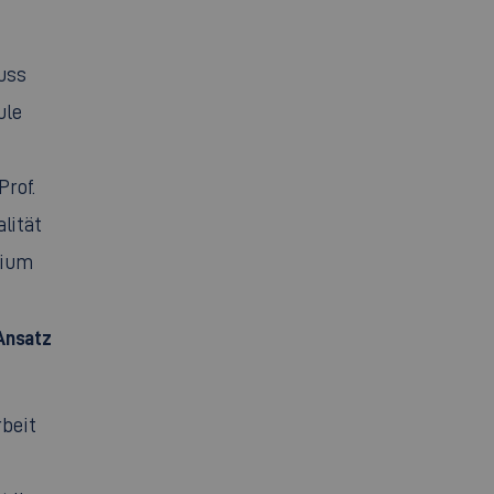
uss
ule
rof.
lität
dium
Ansatz
rbeit