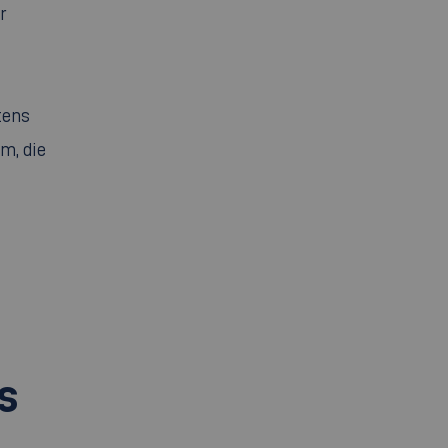
r
tens
m, die
s