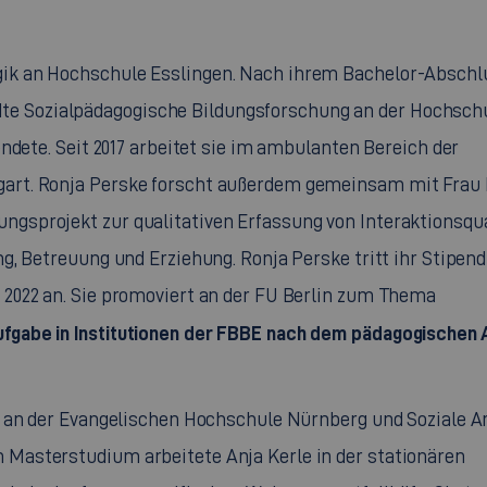
gik an Hochschule Esslingen. Nach ihrem Bachelor-Abschl
e Sozialpädagogische Bildungsforschung an der Hochsch
eendete. Seit 2017 arbeitet sie im ambulanten Bereich der
gart. Ronja Perske forscht außerdem gemeinsam mit Frau P
ngsprojekt zur qualitativen Erfassung von Interaktionsqua
ung, Betreuung und Erziehung. Ronja Perske tritt ihr Stipen
 2022 an. Sie promoviert an der FU Berlin zum Thema
ufgabe in Institutionen der FBBE nach dem pädagogischen 
t an der Evangelischen Hochschule Nürnberg und Soziale A
 Masterstudium arbeitete Anja Kerle in der stationären