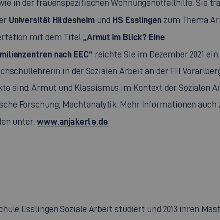
ie in der frauenspezifischen Wohnungsnotfallhilfe. Sie tra
Universität Hildesheim
HS Esslingen
der
und
zum Thema A
„Armut im Blick? Eine
ertation mit dem Titel
amilienzentren nach EEC“
reichte Sie im Dezember 2021 ein.
ochschullehrerin in der Sozialen Arbeit an der FH Vorarlberg
te sind: Armut und Klassismus im Kontext der Sozialen Ar
ische Forschung; Machtanalytik. Mehr Informationen auch 
www.anjakerle.de
den unter:
hule Esslingen Soziale Arbeit studiert und 2013 ihren Mas