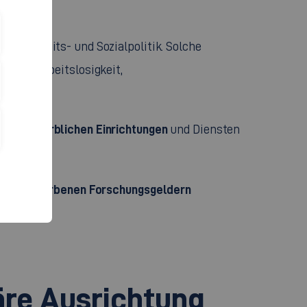
Gesundheits- und Sozialpolitik. Solche
onen, Arbeitslosigkeit,
 und gewerblichen Einrichtungen
und Diensten
eingeworbenen Forschungsgeldern
s
äre Ausrichtung