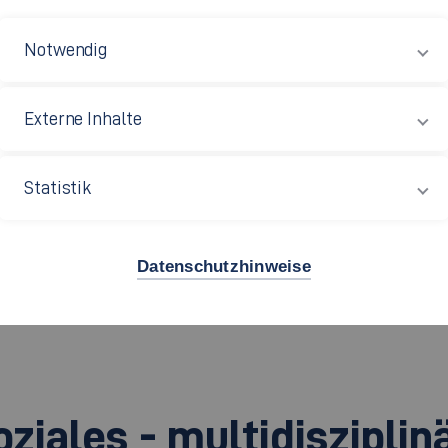
Notwendig
enschaftlich fundierte Antworten
zu aktuellen Themen der 
ssicherung sozialer und gesundheitspflegerischer Instituti
Externe Inhalte
ng von Risikolebenslagen.
Statistik
öffentlichen, gemeinnützigen
ät gemeinsam mit regionalen
kelt werden.
Datenschutzhinweise
ren werden in der Regel nicht von der Fakultät, sondern au
ziales - multidisziplin