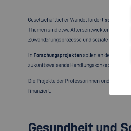
sozialwiss
Gesellschaftlicher Wandel fordert
Themen sind etwa Altersentwicklung, Qualität
Zuwanderungsprozesse und soziale Absicheru
Forschungsprojekten
In
sollen an der Fakult
zukunftsweisende Handlungskonzepte entwic
Die Projekte der Professorinnen und Professo
finanziert.
Gesundheit und So