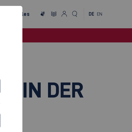
ternationales
DE
EN
G IN DER