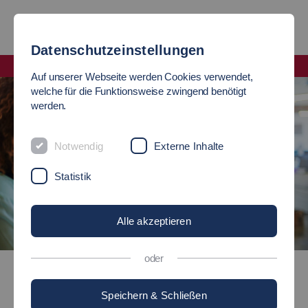
Datenschutzeinstellungen
Fakultät Soziale Arbeit, Bildung und Pflege
Auf unserer Webseite werden Cookies verwendet,
welche für die Funktionsweise zwingend benötigt
werden.
Notwendig
Externe Inhalte
Statistik
Alle akzeptieren
©
oder
Soziale Arbeit M.A.
Speichern & Schließen
Master of Arts (M.A.)