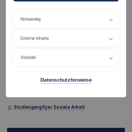
SOZIALE ARBEIT
Notwendig
Im Studium lernen Sie, wie man qualitative und quantitative
Forschungsmethoden anwendet. Zudem lernen Sie,
Externe Inhalte
forschungsbasierte Handlungsstrategien zu entwickeln
und dabei die veränderten Lebens- und Problemlagen der
Statistik
Menschen zu analysieren und gesellschaftliche und
globale Einflüsse kritisch einzubeziehen. Dabei können Sie
eigene thematische Akzente setzen oder im Rahmen der
Datenschutzhinweise
inhaltlichen Schwerpunkte forschen und so Ihr eigenes
Profil entwickeln.
Studiengangflyer Soziale Arbeit