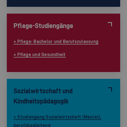
Pflege-Studiengänge
> Pflege: Bachelor und Berufszulassung
> Pflege und Gesundheit
Sozialwirtschaft und
Kindheitspädagogik
> Studiengang Sozialwirtschaft (Master),
berufsbegleitend