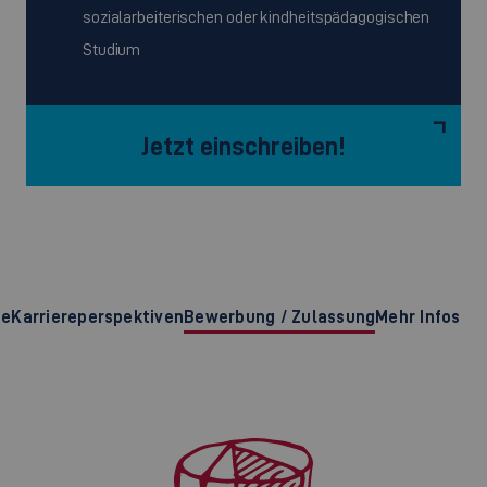
sozialarbeiterischen oder kindheitspädagogischen
Studium
Jetzt einschreiben!
te
Karriereperspektiven
Bewerbung / Zulassung
Mehr Infos