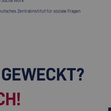
 Social Work
eutsches Zentralinstitut für soziale Fragen
 GEWECKT?
CH!