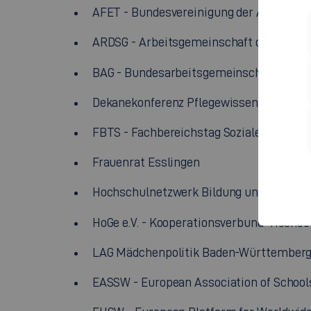
AFET - Bundesvereinigung der Arbeitsgem
ARDSG - Arbeitsgemeinschaft der Rekto
BAG - Bundesarbeitsgemeinschaft der Pra
Dekanekonferenz Pflegewissenschaft
FBTS - Fachbereichstag Soziale Arbeit c
Frauenrat Esslingen
Hochschulnetzwerk Bildung und Erziehun
HoGe e.V. - Kooperationsverbund "Hochsc
LAG Mädchenpolitik Baden-Württember
EASSW - European Association of Schools