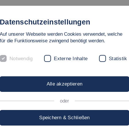
tudienangebote
Fakultät
Personen
Forschung
In
Datenschutzeinstellungen
Auf unserer Webseite werden Cookies verwendet, welche
ege
für die Funktionsweise zwingend benötigt werden.
Notwendig
Externe Inhalte
Statistik
CHAFTEN DER
Alle akzeptieren
oder
Speichern & Schließen
s- und Qualitätssicherungsinstitut e.V.