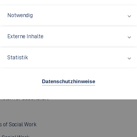
einschaft für Erziehnungshilfe e.V.
Notwendig
ren und Dekane im Sozial- und Gesundheitswesen
xisämter/-referate an Hochschulen für Soziale Arbeit
Externe Inhalte
Statistik
/o FH Niederrhein
Datenschutzhinweise
g in der Kindheit
hulen für Gesundheit"
g
 of Social Work