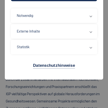
Erzeugung von Synergien und zur Einwerbung von Drittmitteln
für gemeinsame Forschungsprojekte.
Notwendig
Das IGP ist international ausgerichtet und in ein weit
Externe Inhalte
verzweigtes Netzwerk von Partnerinstitutionen eingebunden.
Forschung und Lehre in Gesundheit und Pflege profitieren
wesentlich vom internationalen Austausch – sei es im Hinblick
Statistik
auf gemeinsame Forschungsprojekte, die Entwicklung
innovativer Lösungsansätze oder die vergleichende Analyse
Datenschutzhinweise
von Gesundheits- und Versorgungssystemen.
Durch die Zusammenarbeit mit internationalen Hochschulen,
Forschungseinrichtungen und Praxispartnern erschließt das
IGP vielfältige Perspektiven auf globale Herausforderungen im
Gesundheitswesen. Gemeinsame Projekte ermöglichen den