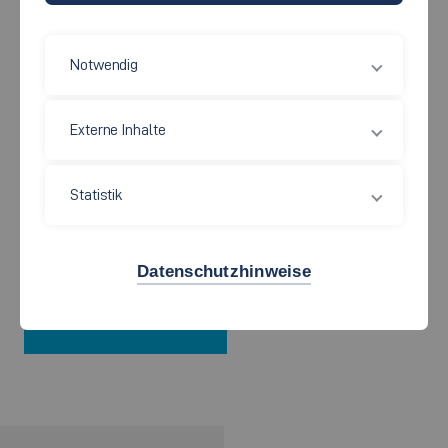
Online-Datenbank der HE-
Partnerhochschulen
Notwendig
Externe Inhalte
Praxissemester im
Statistik
Ausland
Datenschutzhinweise
Praxisamt SABP