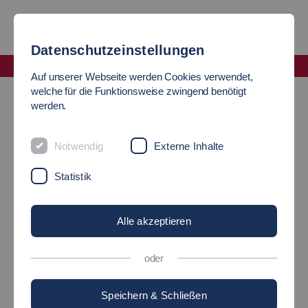
Datenschutzeinstellungen
Fakultät Soziale Arbeit, Bildung und Pflege
Auf unserer Webseite werden Cookies verwendet,
Outgoing Studierende
welche für die Funktionsweise zwingend benötigt
werden.
OUTGOINGS
Notwendig
Externe Inhalte
Statistik
Auslandssemester
Alle akzeptieren
Theoriesemester im
oder
Ausland
Speichern & Schließen