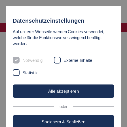
Datenschutzeinstellungen
Fakultät Soziale Arbeit, Bildung und Pflege
Auf unserer Webseite werden Cookies verwendet,
Partnerhochschulen
welche für die Funktionsweise zwingend benötigt
werden.
PARTNERHOCHSCHULEN
Notwendig
Externe Inhalte
IM AUSLAND
Statistik
Online-Datenbank der HE-
Alle akzeptieren
Partnerhochschulen
oder
Speichern & Schließen