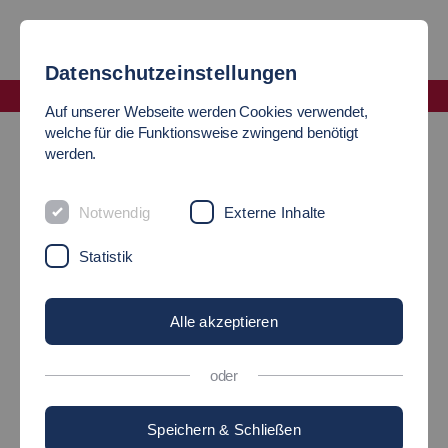
Datenschutzeinstellungen
Fakultät Soziale Arbeit, Bildung und Pflege
Auf unserer Webseite werden Cookies verwendet,
Gremien
welche für die Funktionsweise zwingend benötigt
werden.
GREMIEN DER FAKULTÄT
Notwendig
Externe Inhalte
Statistik
Aufgaben und Mitglieder
Alle akzeptieren
Fakultätsrat
oder
Fachschaft SABP
Speichern & Schließen