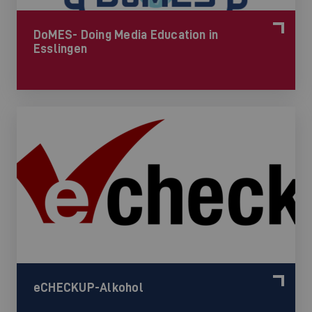
DoMES- Doing Media Education in
Esslingen
eCHECKUP-Alkohol