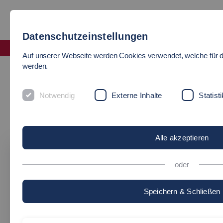
Datenschutzeinstellungen
Fakultät Soziale Arbeit, Bildung und Pflege
Auf unserer Webseite werden Cookies verwendet, welche für d
Abgeschlossene Projekte
werden.
ABGESCHLOSSENE
Notwendig
Externe Inhalte
Statisti
PROJEKTE
Alle akzeptieren
oder
Speichern & Schließen