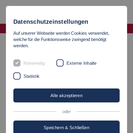
Datenschutzeinstellungen
Fakultät Soziale Arbeit, Bildung und Pflege
Auf unserer Webseite werden Cookies verwendet,
Sekretariat Soziale Arbeit, Bildung und Pflege
welche für die Funktionsweise zwingend benötigt
werden.
SEKRETARIAT DER
Notwendig
Externe Inhalte
FAKULTÄT SOZIALE ARBEIT,
Statistik
BILDUNG UND PFLEGE
Alle akzeptieren
Anschrift
oder
Campus Esslingen Flandernstraße
Speichern & Schließen