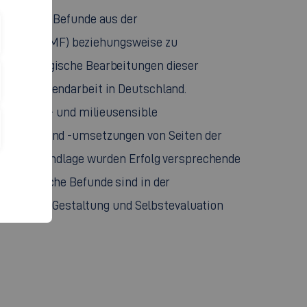
empirische Befunde aus der
hkeit“ (GMF) beziehungsweise zu
nd pädagogische Bearbeitungen dieser
rn der Jugendarbeit in Deutschland.
s-, alters- und milieusensible
sentwürfe und -umsetzungen von Seiten der
 dieser Grundlage wurden Erfolg versprechende
esbezügliche Befunde sind in der
eiterische Gestaltung und Selbstevaluation