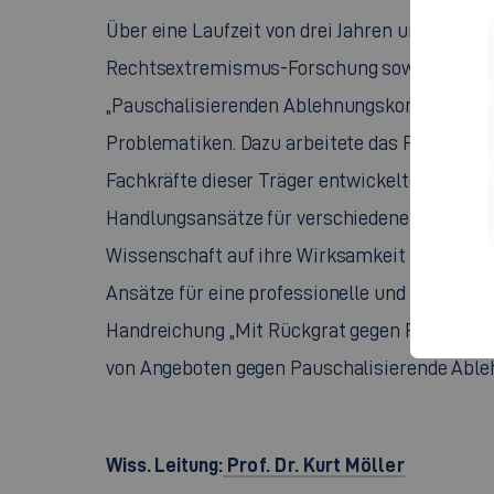
Über eine Laufzeit von drei Jahren und vier 
Rechtsextremismus-Forschung sowie aus Stu
„Pauschalisierenden Ablehnungskonstruktione
Problematiken. Dazu arbeitete das Projekt i
Fachkräfte dieser Träger entwickelten in Bez
Handlungsansätze für verschiedene Adressat_
Wissenschaft auf ihre Wirksamkeit hin unters
Ansätze für eine professionelle und damit au
Handreichung „Mit Rückgrat gegen PAKOs!“ aufb
von Angeboten gegen Pauschalisierende Able
Wiss. Leitung:
Prof. Dr. Kurt Möller