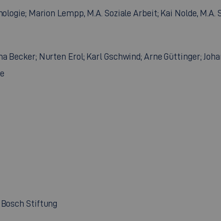
ologie; Marion Lempp, M.A. Soziale Arbeit; Kai Nolde, M.A. So
a Becker; Nurten Erol; Karl Gschwind; Arne Güttinger; Jo
se
t Bosch Stiftung