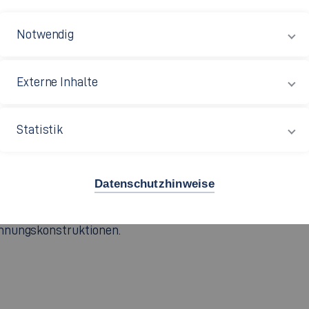
Monaten transformierte das Forschungsprojekt „Rückgrat“ 
Notwendig
dien zu sogenannter „Gruppenbezogener Menschenfeindlic
n“ (PAKOs) in Erfolg versprechende sozialarbeiterische u
Externe Inhalte
n engem Praxis-Wissenschaft-Verbund mit erfahrenen Träge
ug auf die genannten Herausforderungen gender-, migration
Statistik
innen. Mittels formativer Evaluation wurden diese Praxi
ucht und in Richtung auf Modellreife vorangetrieben. Auf
ch strategische Angebotsentwicklung herausgearbeitet. Di
Datenschutzhinweise
ereitet, die eine Anleitung bereitstellt für die jugendarb
hnungskonstruktionen.