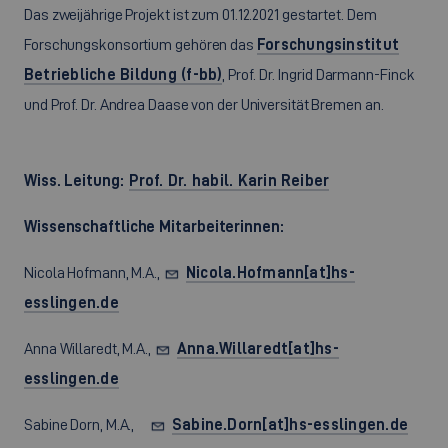
Das zweijährige Projekt ist zum 01.12.2021 gestartet. Dem
Forschungskonsortium gehören das
Forschungsinstitut
Betriebliche Bildung (f-bb)
, Prof. Dr. Ingrid Darmann-Finck
und Prof. Dr. Andrea Daase von der Universität Bremen an.
Wiss. Leitung:
Prof. Dr. habil. Karin Reiber
Wissenschaftliche Mitarbeiterinnen:
Nicola Hofmann, M.A.,
Nicola.Hofmann[at]hs-
esslingen.de
Anna Willaredt, M.A.,
Anna.Willaredt[at]hs-
esslingen.de
Sabine Dorn, M.A.,
Sabine.Dorn[at]hs-esslingen.de