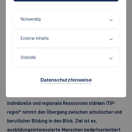
Notwendig
Externe Inhalte
Statistik
©
Foto: clipdealer/cmfotoworks
Datenschutzhinweise
Kurzbeschreibung:
Das Forschungsprojekt „Transitionen in die Pflege –
individuelle und regionale Ressourcen stärken (TiP-
regio)“ nimmt den Übergang zwischen schulischer und
beruflicher Bildung in den Blick. Ziel ist es,
ausbildungsinteressierte Menschen bedarfsorientiert