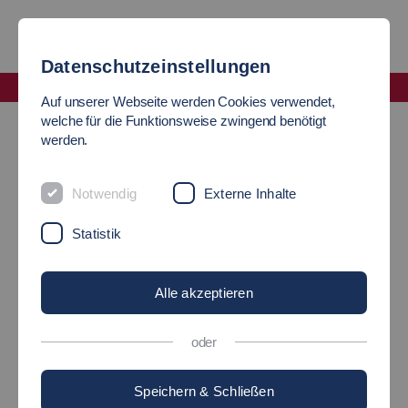
Datenschutzeinstellungen
Fakultät Soziale Arbeit, Bildung und Pflege
Auf unserer Webseite werden Cookies verwendet,
Abgeschlossene Projekte
Tip-Regio
welche für die Funktionsweise zwingend benötigt
werden.
TRANSITIONEN IN DIE
Notwendig
Externe Inhalte
PFLEGE – INDIVIDUELLE
Statistik
UND REGIONALE
RESSOURCEN STÄRKEN
Alle akzeptieren
(TIP-REGIO)
oder
Speichern & Schließen