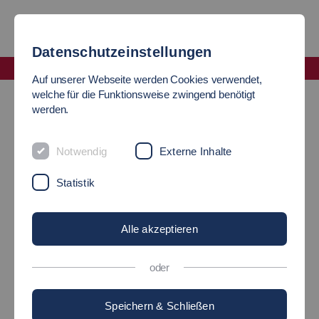
Datenschutzeinstellungen
Fakultät Soziale Arbeit, Bildung und Pflege
Auf unserer Webseite werden Cookies verwendet,
Veranstaltungen
Alumni-Anmeldung SABP
welche für die Funktionsweise zwingend benötigt
werden.
ALUMNI SABP
Notwendig
Externe Inhalte
Anmeldung
Statistik
Bitte melden Sie sich hier mit Ihren Daten an
Alle akzeptieren
Geschlecht
*
oder
weiblich
männlich
Speichern & Schließen
divers