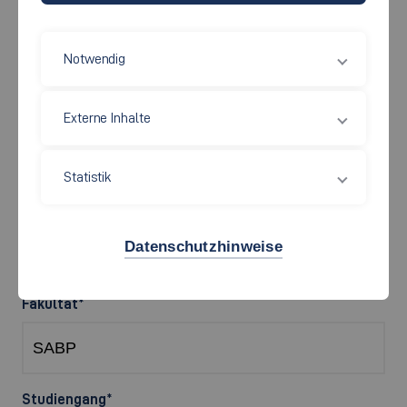
Vorname
*
Notwendig
Nachname
*
Externe Inhalte
Statistik
Geburtsdatum
*
Datenschutzhinweise
Fakultät
*
Studiengang
*