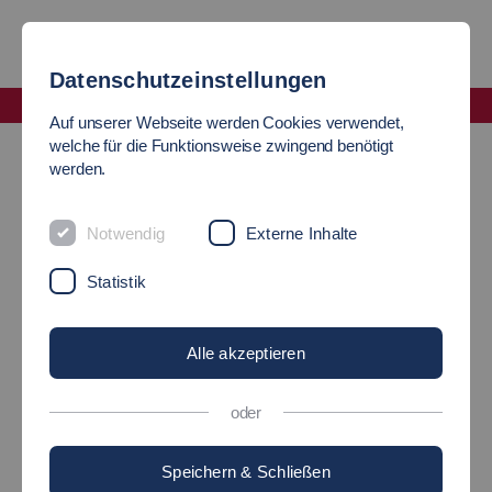
Datenschutzeinstellungen
Fakultät Maschinen und Systeme
Auf unserer Webseite werden Cookies verwendet,
Professorinnen und Professoren
welche für die Funktionsweise zwingend benötigt
werden.
PROFESSORINNEN UND
Notwendig
Externe Inhalte
PROFESSOREN
Statistik
Alle akzeptieren
oder
Speichern & Schließen