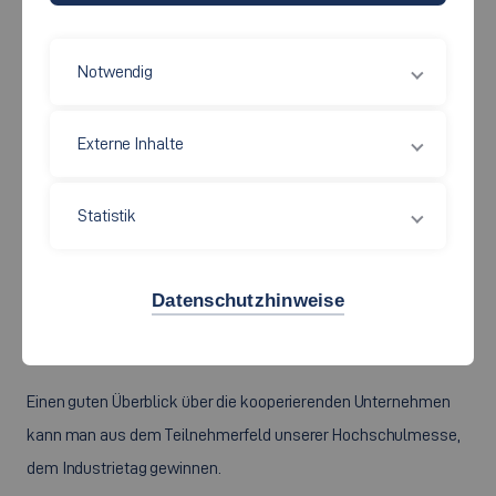
Notwendig
Externe Inhalte
Die Fakultät Maschinen und Systeme kooperiert sehr eng mit
den im weiten Umkreis stationierten Unternehmen und
Statistik
Verbänden.
Dadurch ist gewährleistet, dass alle unsere Studierenden aus
Datenschutzhinweise
einem breiten Angebot von Stellen für das Praxissemester oder
die Abschlussarbeit auswählen können.
Einen guten Überblick über die kooperierenden Unternehmen
kann man aus dem Teilnehmerfeld unserer Hochschulmesse,
dem Industrietag gewinnen.