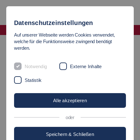
Datenschutzeinstellungen
Fakultät Maschinen und Systeme
Auf unserer Webseite werden Cookies verwendet,
Unternehmen und Verbände
welche für die Funktionsweise zwingend benötigt
werden.
KOOPERATION ZWISCHEN
Notwendig
Externe Inhalte
UNTERNEHMEN UND DER
Statistik
FAKULTÄT MASCHINEN
UND SYSTEME
Alle akzeptieren
oder
Speichern & Schließen