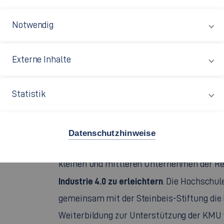
Notwendig
HAW TRANSFERPLATTFO
Externe Inhalte
Die Fakultät Maschinenbau beteiligt sich a
Statistik
vom Land BW geförderten Transferinitiati
Transferplattform Industrie 4.0
.
Datenschutzhinweise
Diese Plattform soll insbesondere dazu die
kleinen und mittleren Unternehmen der R
Industrie 4.0 zu erleichtern
. Die Hochschul
gemeinsam mit der Steinbeis-Stiftung die
Weiterbildung zur Unterstützung der KMU t