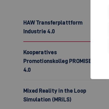
HAW Transferplattform
Industrie 4.0
Kooperatives
Promotionskolleg PROMISE
4.0
Mixed Reality in the Loop
Simulation (MRiLS)