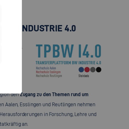
RM INDUSTRIE 4.0
ktiv an der
HAW
ve
nen, den
Zugang zu den Themen rund um
egion den
en Aalen, Esslingen und Reutlingen nehmen
 Herausforderungen in Forschung, Lehre und
atkräftig an.