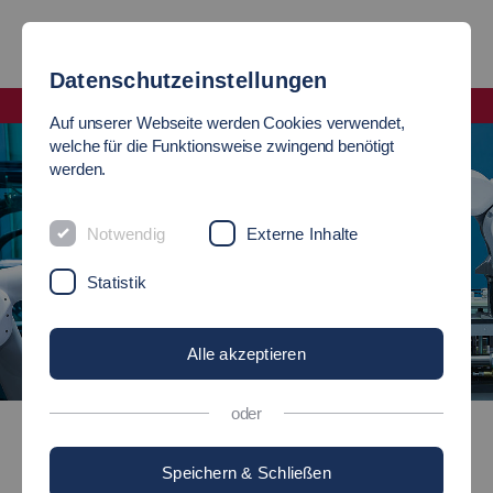
Datenschutzeinstellungen
Fakultät Maschinen und Systeme
Auf unserer Webseite werden Cookies verwendet,
welche für die Funktionsweise zwingend benötigt
werden.
Notwendig
Externe Inhalte
Statistik
Alle akzeptieren
©
oder
Maschinenbau (B. Eng.)
Speichern & Schließen
Bachelor of Engineering (B.Eng.)