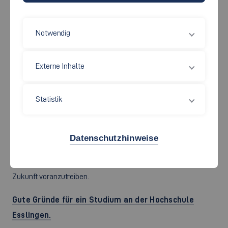
MASCHINENBAU
Notwendig
Bereit, eine Schlüsseltechnologie voranzutreiben?
Maschinenbau-Ingenieurinnen und –Ingenieure entwickeln
Externe Inhalte
Produkte, Maschinen und Produktionsanlagen, die in
sämtlichen Branchen nutzbringend eingesetzt werden und
Statistik
effiziente Leistungen liefern. Mit dem
Studium Maschinenbau bist Du perfekt vorbereitet, um an
der Schnittstelle von Mechanik, Elektrotechnik,
Datenschutzhinweise
Digitalisierung und Management innovative und nachhaltige
Produkte zu entwickeln und die Industrie der
Zukunft voranzutreiben.
Gute Gründe für ein Studium an der Hochschule
Esslingen.