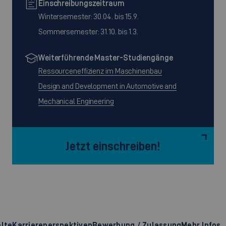
Einschreibungszeitraum
Wintersemester: 30.04. bis 15.9.
Sommersemester: 31.10. bis 1.3.
Weiterführende Master-Studiengänge
Ressourceneffizienz im Maschinenbau
Design and Development in Automotive and
Mechanical Engineering
Jetzt einschreiben!
alte
Karriereperspektiven
Bewerbung / Zulassung
Mehr Infos