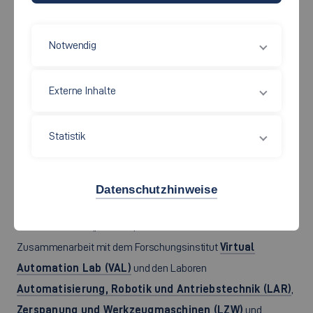
Notwendig
Externe Inhalte
Statistik
Studierende der Hochschule Esslingen arbeiten mit neuesten
Technologien, wie bspw. einem digitalen Zwilling eines Roboters in
einer Mixed Reality Umgebung. Foto: Hochschule Esslingen
Datenschutzhinweise
Die Fakultät Maschinen und Systeme hat im Rahmen der
Transferinitiative „Transferplattform BW Industrie 4.0“ in
Zusammenarbeit mit dem Forschungsinstitut
Virtual
Automation Lab (VAL)
und den Laboren
Automatisierung, Robotik und Antriebstechnik (LAR)
,
Zerspanung und Werkzeugmaschinen (LZW)
und