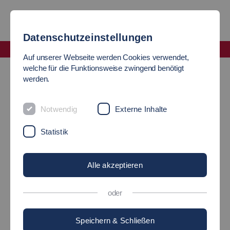
Datenschutzeinstellungen
Fakultät Maschinen und Systeme
Auf unserer Webseite werden Cookies verwendet,
Smart Factory Testumgebung (SFT)
welche für die Funktionsweise zwingend benötigt
werden.
SMART FACTORY
Notwendig
Externe Inhalte
TESTUMGEBUNG (SFT)
Statistik
Alle akzeptieren
oder
Speichern & Schließen