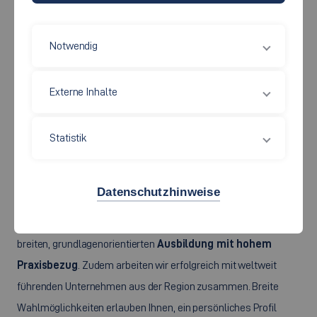
Notwendig
Externe Inhalte
Der Maschinenbau ist heute eine der
Schlüsseltechnologien
unserer modernen Industriegesellschaft und die zentrale
Statistik
Ingenieurdisziplin an der Schnittstelle von Mechanik, Elektronik,
Informatik und Management. Der gute Ruf der Esslinger
Datenschutzhinweise
Maschinenbauabsolventinnen und –absolventen, dokumentiert
in zahlreichen
bundesweiten Rankings
, beruht auf einer
breiten, grundlagenorientierten
Ausbildung mit hohem
Praxisbezug
. Zudem arbeiten wir erfolgreich mit weltweit
führenden Unternehmen aus der Region zusammen. Breite
Wahlmöglichkeiten erlauben Ihnen, ein persönliches Profil