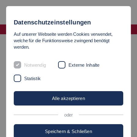
Datenschutzeinstellungen
Fakultät Maschinen und Systeme
Auf unserer Webseite werden Cookies verwendet,
Auf einen Blick
welche für die Funktionsweise zwingend benötigt
werden.
DIE FASZINATION DER
Notwendig
Externe Inhalte
TECHNIK
Statistik
Fakultät: Maschinenbau
Alle akzeptieren
oder
Speichern & Schließen