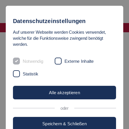
Datenschutzeinstellungen
Fakultät Maschinen und Systeme
Auf unserer Webseite werden Cookies verwendet,
Bekannte Absolventen
welche für die Funktionsweise zwingend benötigt
werden.
BEKANNTE ABSOLVENTEN
Notwendig
Externe Inhalte
Viele Absolventen der Fakultät Maschinenbau haben Karriere
Statistik
gemacht, bis an die Spitze international agierender Konzerne,
als Hochschullehrer, Politiker oder als selbstständiger
Alle akzeptieren
Unternehmer.
oder
Speichern & Schließen